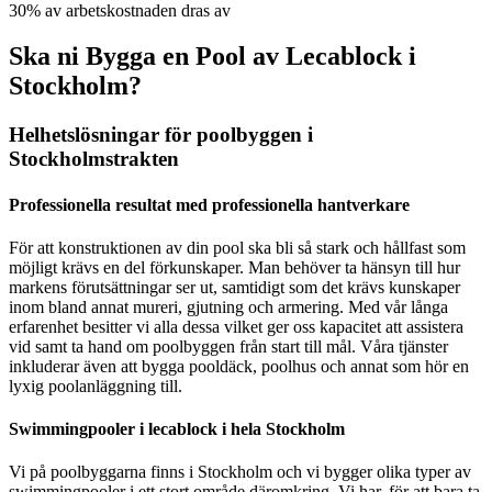
30% av arbetskostnaden dras av
Ska ni Bygga en Pool av Lecablock i
Stockholm?
Helhetslösningar för poolbyggen i
Stockholmstrakten
Professionella resultat med professionella hantverkare
För att konstruktionen av din pool ska bli så stark och hållfast som
möjligt krävs en del förkunskaper. Man behöver ta hänsyn till hur
markens förutsättningar ser ut, samtidigt som det krävs kunskaper
inom bland annat mureri, gjutning och armering. Med vår långa
erfarenhet besitter vi alla dessa vilket ger oss kapacitet att assistera
vid samt ta hand om poolbyggen från start till mål. Våra tjänster
inkluderar även att bygga pooldäck, poolhus och annat som hör en
lyxig poolanläggning till.
Swimmingpooler i lecablock i hela Stockholm
Vi på poolbyggarna finns i Stockholm och vi bygger olika typer av
swimmingpooler i ett stort område däromkring. Vi har, för att bara ta