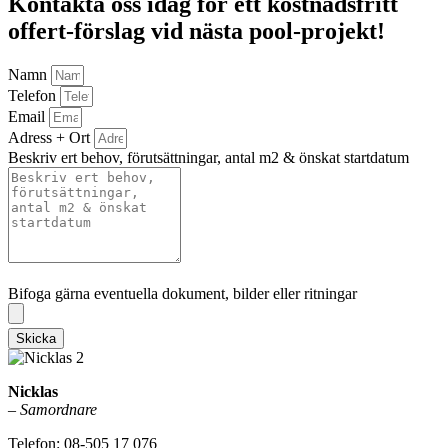
Kontakta oss idag för ett kostnadsfritt
offert-förslag vid nästa pool-projekt!
Namn
Telefon
Email
Adress + Ort
Beskriv ert behov, förutsättningar, antal m2 & önskat startdatum
Bifoga gärna eventuella dokument, bilder eller ritningar
Bifoga gärna eventuella dokument, bilder eller ritningar
Skicka
Nicklas
–
Samordnare
Telefon: 08-505 17 076