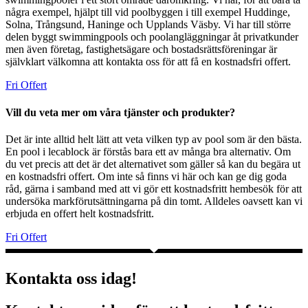
några exempel, hjälpt till vid poolbyggen i till exempel Huddinge,
Solna, Trångsund, Haninge och Upplands Väsby. Vi har till större
delen byggt swimmingpools och poolangläggningar åt privatkunder
men även företag, fastighetsägare och bostadsrättsföreningar är
självklart välkomna att kontakta oss för att få en kostnadsfri offert.
Fri Offert
Vill du veta mer om våra tjänster och produkter?
Det är inte alltid helt lätt att veta vilken typ av pool som är den bästa.
En pool i lecablock är förstås bara ett av många bra alternativ. Om
du vet precis att det är det alternativet som gäller så kan du begära ut
en kostnadsfri offert. Om inte så finns vi här och kan ge dig goda
råd, gärna i samband med att vi gör ett kostnadsfritt hembesök för att
undersöka markförutsättningarna på din tomt. Alldeles oavsett kan vi
erbjuda en offert helt kostnadsfritt.
Fri Offert
Kontakta oss idag!