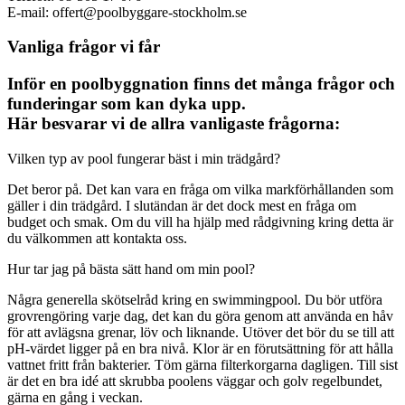
E-mail: offert@poolbyggare-stockholm.se
Vanliga frågor vi får
Inför en poolbyggnation finns det många frågor och
funderingar som kan dyka upp.
Här besvarar vi de allra vanligaste frågorna:
Vilken typ av pool fungerar bäst i min trädgård?
Det beror på. Det kan vara en fråga om vilka markförhållanden som
gäller i din trädgård. I slutändan är det dock mest en fråga om
budget och smak. Om du vill ha hjälp med rådgivning kring detta är
du välkommen att kontakta oss.
Hur tar jag på bästa sätt hand om min pool?
Några generella skötselråd kring en swimmingpool. Du bör utföra
grovrengöring varje dag, det kan du göra genom att använda en håv
för att avlägsna grenar, löv och liknande. Utöver det bör du se till att
pH-värdet ligger på en bra nivå. Klor är en förutsättning för att hålla
vattnet fritt från bakterier. Töm gärna filterkorgarna dagligen. Till sist
är det en bra idé att skrubba poolens väggar och golv regelbundet,
gärna en gång i veckan.