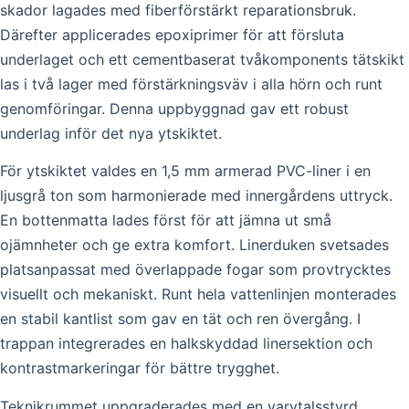
skador lagades med fiberförstärkt reparationsbruk.
Därefter applicerades epoxiprimer för att försluta
underlaget och ett cementbaserat tvåkomponents tätskikt
las i två lager med förstärkningsväv i alla hörn och runt
genomföringar. Denna uppbyggnad gav ett robust
underlag inför det nya ytskiktet.
För ytskiktet valdes en 1,5 mm armerad PVC-liner i en
ljusgrå ton som harmonierade med innergårdens uttryck.
En bottenmatta lades först för att jämna ut små
ojämnheter och ge extra komfort. Linerduken svetsades
platsanpassat med överlappade fogar som provtrycktes
visuellt och mekaniskt. Runt hela vattenlinjen monterades
en stabil kantlist som gav en tät och ren övergång. I
trappan integrerades en halkskyddad linersektion och
kontrastmarkeringar för bättre trygghet.
Teknikrummet uppgraderades med en varvtalsstyrd