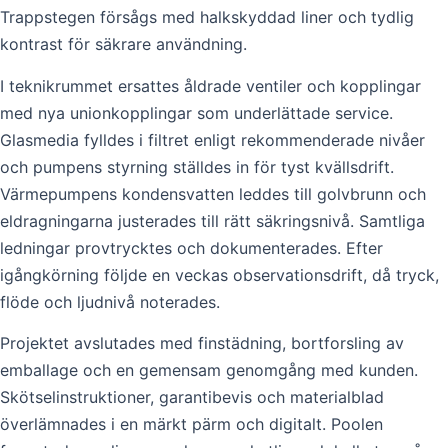
Trappstegen försågs med halkskyddad liner och tydlig
kontrast för säkrare användning.
I teknikrummet ersattes åldrade ventiler och kopplingar
med nya unionkopplingar som underlättade service.
Glasmedia fylldes i filtret enligt rekommenderade nivåer
och pumpens styrning ställdes in för tyst kvällsdrift.
Värmepumpens kondensvatten leddes till golvbrunn och
eldragningarna justerades till rätt säkringsnivå. Samtliga
ledningar provtrycktes och dokumenterades. Efter
igångkörning följde en veckas observationsdrift, då tryck,
flöde och ljudnivå noterades.
Projektet avslutades med finstädning, bortforsling av
emballage och en gemensam genomgång med kunden.
Skötselinstruktioner, garantibevis och materialblad
överlämnades i en märkt pärm och digitalt. Poolen