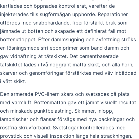
kartlades och öppnades kontrollerat, varefter de
injekterades tills sugförmågan upphörde. Reparationer
utfördes med snabbhärdande, fiberförstärkt bruk som
jämnade ut botten och skapade ett definierat fall mot
bottenutloppet. Efter dammsugning och avfettning ströks
en lösningsmedelsfri epoxiprimer som band damm och
gav vidhäftning åt tätskiktet. Det cementbaserade
tätskiktet lades i två noggrant mätta skikt, och alla hörn,
skarvar och genomföringar förstärktes med väv inbäddad
i vått skikt.
Den armerade PVC-linern skars och svetsades på plats
med varmluft. Bottenmattan gav ett jämnt visuellt resultat
och minskade punktbelastning. Skimmer, inlopp,
lampnischer och flänsar försågs med nya packningar och
rostfria skruvförband. Svetsfogar kontrollerades med
provstick och visuell inspektion längs hela sträckningen.