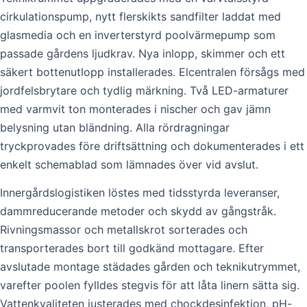
cirkulationspump, nytt flerskikts sandfilter laddat med
glasmedia och en inverterstyrd poolvärmepump som
passade gårdens ljudkrav. Nya inlopp, skimmer och ett
säkert bottenutlopp installerades. Elcentralen försågs med
jordfelsbrytare och tydlig märkning. Två LED-armaturer
med varmvit ton monterades i nischer och gav jämn
belysning utan bländning. Alla rördragningar
tryckprovades före driftsättning och dokumenterades i ett
enkelt schemablad som lämnades över vid avslut.
Innergårdslogistiken löstes med tidsstyrda leveranser,
dammreducerande metoder och skydd av gångstråk.
Rivningsmassor och metallskrot sorterades och
transporterades bort till godkänd mottagare. Efter
avslutade montage städades gården och teknikutrymmet,
varefter poolen fylldes stegvis för att låta linern sätta sig.
Vattenkvaliteten justerades med chockdesinfektion, pH-