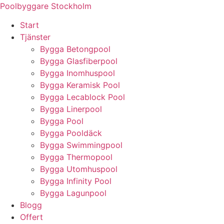
Skip
Poolbyggare Stockholm
to
Start
content
Tjänster
Bygga Betongpool
Bygga Glasfiberpool
Bygga Inomhuspool
Bygga Keramisk Pool
Bygga Lecablock Pool
Bygga Linerpool
Bygga Pool
Bygga Pooldäck
Bygga Swimmingpool
Bygga Thermopool
Bygga Utomhuspool
Bygga Infinity Pool
Bygga Lagunpool
Blogg
Offert