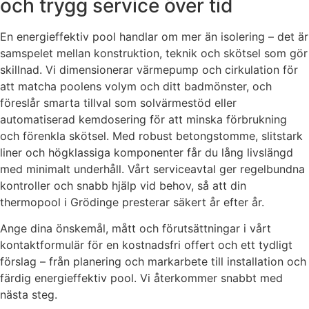
och trygg service över tid
En energieffektiv pool handlar om mer än isolering – det är
samspelet mellan konstruktion, teknik och skötsel som gör
skillnad. Vi dimensionerar värmepump och cirkulation för
att matcha poolens volym och ditt badmönster, och
föreslår smarta tillval som solvärmestöd eller
automatiserad kemdosering för att minska förbrukning
och förenkla skötsel. Med robust betongstomme, slitstark
liner och högklassiga komponenter får du lång livslängd
med minimalt underhåll. Vårt serviceavtal ger regelbundna
kontroller och snabb hjälp vid behov, så att din
thermopool i Grödinge presterar säkert år efter år.
Ange dina önskemål, mått och förutsättningar i vårt
kontaktformulär för en kostnadsfri offert och ett tydligt
förslag – från planering och markarbete till installation och
färdig energieffektiv pool. Vi återkommer snabbt med
nästa steg.