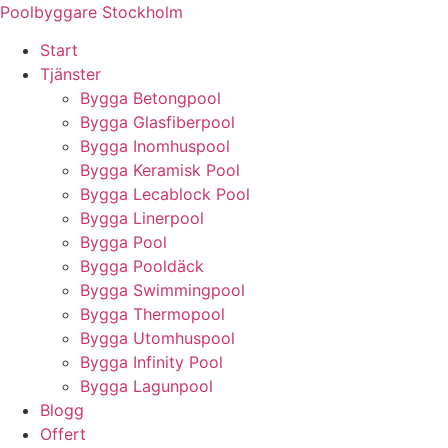
Skip
Poolbyggare Stockholm
to
Start
content
Tjänster
Bygga Betongpool
Bygga Glasfiberpool
Bygga Inomhuspool
Bygga Keramisk Pool
Bygga Lecablock Pool
Bygga Linerpool
Bygga Pool
Bygga Pooldäck
Bygga Swimmingpool
Bygga Thermopool
Bygga Utomhuspool
Bygga Infinity Pool
Bygga Lagunpool
Blogg
Offert