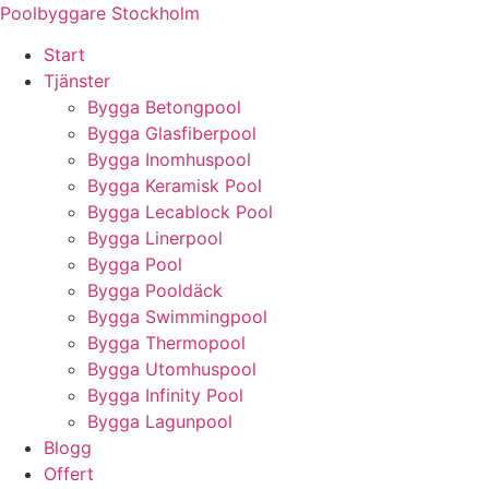
Skip
Poolbyggare Stockholm
to
Start
content
Tjänster
Bygga Betongpool
Bygga Glasfiberpool
Bygga Inomhuspool
Bygga Keramisk Pool
Bygga Lecablock Pool
Bygga Linerpool
Bygga Pool
Bygga Pooldäck
Bygga Swimmingpool
Bygga Thermopool
Bygga Utomhuspool
Bygga Infinity Pool
Bygga Lagunpool
Blogg
Offert