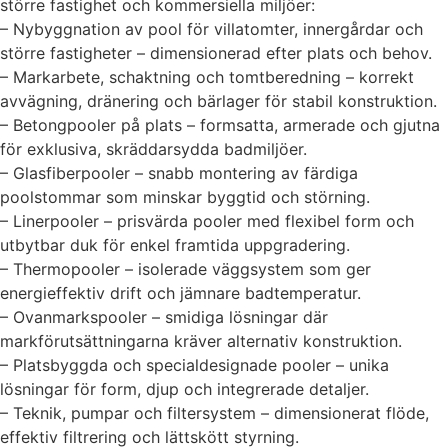
större fastighet och kommersiella miljöer:
– Nybyggnation av pool för villatomter, innergårdar och
större fastigheter – dimensionerad efter plats och behov.
– Markarbete, schaktning och tomtberedning – korrekt
avvägning, dränering och bärlager för stabil konstruktion.
– Betongpooler på plats – formsatta, armerade och gjutna
för exklusiva, skräddarsydda badmiljöer.
– Glasfiberpooler – snabb montering av färdiga
poolstommar som minskar byggtid och störning.
– Linerpooler – prisvärda pooler med flexibel form och
utbytbar duk för enkel framtida uppgradering.
– Thermopooler – isolerade väggsystem som ger
energieffektiv drift och jämnare badtemperatur.
– Ovanmarkspooler – smidiga lösningar där
markförutsättningarna kräver alternativ konstruktion.
– Platsbyggda och specialdesignade pooler – unika
lösningar för form, djup och integrerade detaljer.
– Teknik, pumpar och filtersystem – dimensionerat flöde,
effektiv filtrering och lättskött styrning.