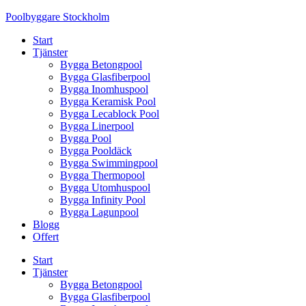
Skip
Poolbyggare Stockholm
to
Start
content
Tjänster
Bygga Betongpool
Bygga Glasfiberpool
Bygga Inomhuspool
Bygga Keramisk Pool
Bygga Lecablock Pool
Bygga Linerpool
Bygga Pool
Bygga Pooldäck
Bygga Swimmingpool
Bygga Thermopool
Bygga Utomhuspool
Bygga Infinity Pool
Bygga Lagunpool
Blogg
Offert
Start
Tjänster
Bygga Betongpool
Bygga Glasfiberpool