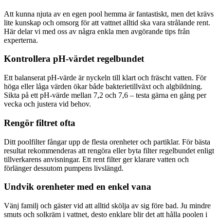
Att kunna njuta av en egen pool hemma är fantastiskt, men det krävs
lite kunskap och omsorg för att vattnet alltid ska vara strålande rent.
Här delar vi med oss av några enkla men avgörande tips från
experterna.
Kontrollera pH-värdet regelbundet
Ett balanserat pH-värde är nyckeln till klart och fräscht vatten. För
höga eller låga värden ökar både bakterietillväxt och algbildning.
Sikta på ett pH-värde mellan 7,2 och 7,6 – testa gärna en gång per
vecka och justera vid behov.
Rengör filtret ofta
Ditt poolfilter fångar upp de flesta orenheter och partiklar. För bästa
resultat rekommenderas att rengöra eller byta filter regelbundet enligt
tillverkarens anvisningar. Ett rent filter ger klarare vatten och
förlänger dessutom pumpens livslängd.
Undvik orenheter med en enkel vana
Vänj familj och gäster vid att alltid skölja av sig före bad. Ju mindre
smuts och solkräm i vattnet, desto enklare blir det att hålla poolen i