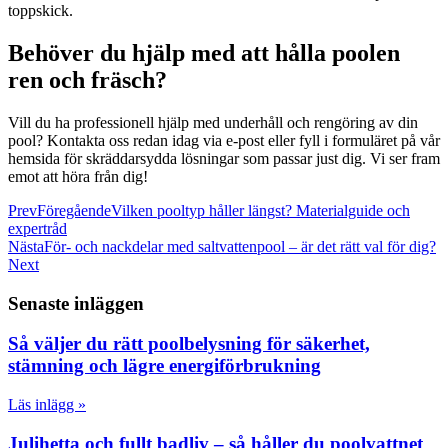
toppskick.
Behöver du hjälp med att hålla poolen
ren och fräsch?
Vill du ha professionell hjälp med underhåll och rengöring av din
pool? Kontakta oss redan idag via e-post eller fyll i formuläret på vår
hemsida för skräddarsydda lösningar som passar just dig. Vi ser fram
emot att höra från dig!
Prev
Föregående
Vilken pooltyp håller längst? Materialguide och
expertråd
Nästa
För- och nackdelar med saltvattenpool – är det rätt val för dig?
Next
Senaste inläggen
Så väljer du rätt poolbelysning för säkerhet,
stämning och lägre energiförbrukning
Läs inlägg »
Julihetta och fullt badliv – så håller du poolvattnet